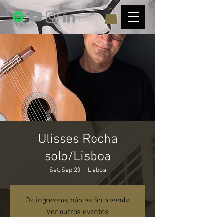
Ulisses Rocha
solo/Lisboa
Sat, Sep 23
  |  
Lisboa
Os ingressos não estão à venda
Ver outros eventos