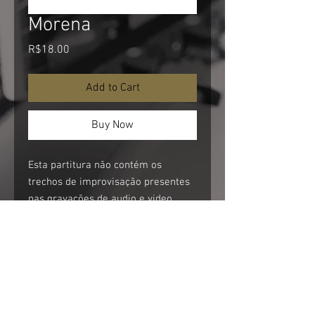
Morena
Price
R$18.00
Add to Cart
Buy Now
Esta partitura não contém os
trechos de improvisação presentes
nas gravações de audio e video.
This score doesn't include
improvisation sessions performed in
the video and audio recordings.
For non Brazilian visitors