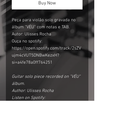
Buy Now
Peça para violão solo gravada no
álbum "VÉU" com notas e TAB.
Autor: Ulisses Rocha
Ouça no spotify:
https://open.spotify.com/track/2sZV
ujm4cVUT5DNBwKezxH?
si=a4fe78a0ff764251
Guitar solo piece recorded on "VÉU"
álbum.
Author: Ulisses Rocha
Listen on Spotify:
https://open.spotify.com/track/2sZV
ujm4cVUT5DNBwKezxH?
si=a4fe78a0ff764251